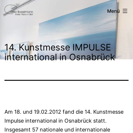
Zum
Ulrike
Menü
Inhalt
Bosselmann
springen
14. Kunstmesse IMPULSE
international in Osnabrück
Am 18. und 19.02.2012 fand die 14. Kunstmesse
Impulse international in Osnabrück statt.
Insgesamt 57 nationale und internationale