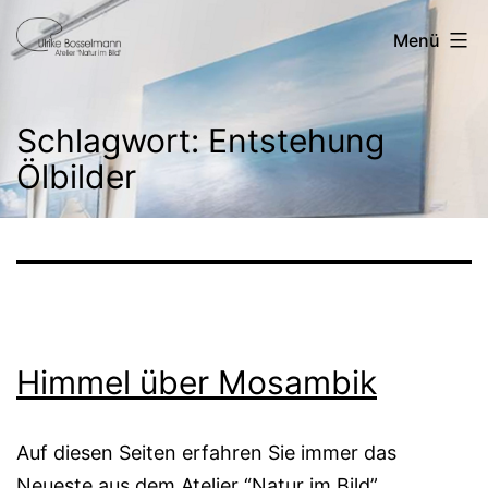
Zum
Ulrike
Menü
Inhalt
Bosselmann
springen
Schlagwort:
Entstehung
Ölbilder
Himmel über Mosambik
Auf diesen Seiten erfahren Sie immer das
Neueste aus dem Atelier “Natur im Bild”.