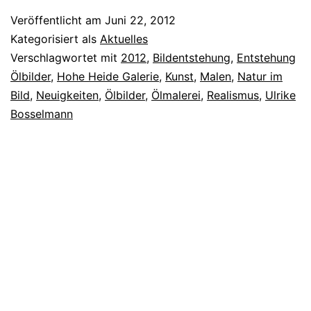
Veröffentlicht am
Juni 22, 2012
Kategorisiert als
Aktuelles
Verschlagwortet mit
2012
,
Bildentstehung
,
Entstehung
Ölbilder
,
Hohe Heide Galerie
,
Kunst
,
Malen
,
Natur im
Bild
,
Neuigkeiten
,
Ölbilder
,
Ölmalerei
,
Realismus
,
Ulrike
Bosselmann