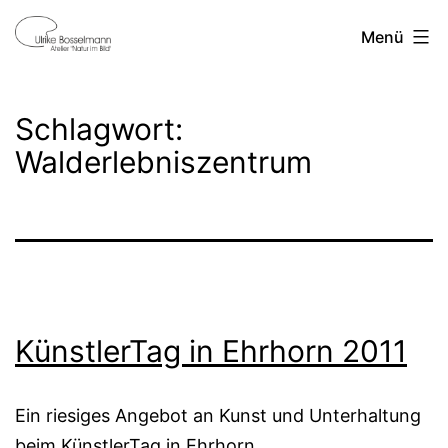
Zum
Ulrike
Menü
Inhalt
Bosselmann
springen
Schlagwort:
Walderlebniszentrum
KünstlerTag in Ehrhorn 2011
Ein riesiges Angebot an Kunst und Unterhaltung
beim KünstlerTag in Ehrhorn.