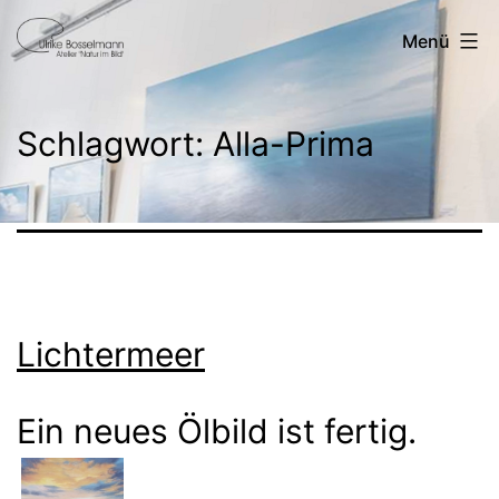
Zum
Ulrike
Menü
Inhalt
Bosselmann
springen
Schlagwort:
Alla-Prima
Lichtermeer
Ein neues Ölbild ist fertig.