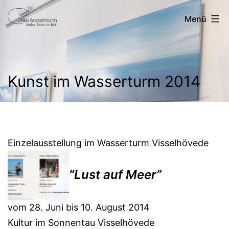
Zum
Ulrike
Menü
Inhalt
Bosselmann
springen
Kunst im Wasserturm 2014
Einzelausstellung im Wasserturm Visselhövede
“Lust auf Meer”
vom 28. Juni bis 10. August 2014
Kultur im Sonnentau Visselhövede