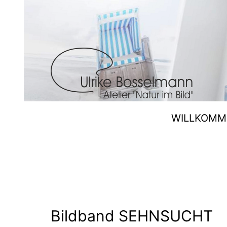
Zum
Inhalt
springen
Ulrike
WILLKOMM
Bosselmann
Bildband SEHNSUCHT