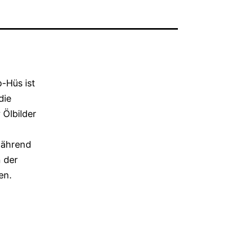
-Hüs ist
die
 Ölbilder
während
n der
en.