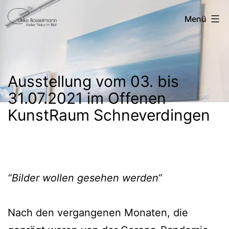
Zum
Ulrike
Menü
Inhalt
Bosselmann
springen
Ausstellung vom 03. bis
31.07.2021 im Offenen
KunstRaum Schneverdingen
“Bilder wollen gesehen werden“
Nach den vergangenen Monaten, die