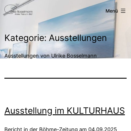
Zum
Ulrike
Menü
Inhalt
Bosselmann
springen
Kategorie:
Ausstellungen
Ausstellungen von Ulrike Bosselmann
Ausstellung im KULTURHAUS
Bericht in der Böhme-Zeitung am 04.09.2025