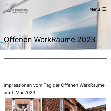
Zum
Ulrike
Menü
Inhalt
Bosselmann
springen
Offenen WerkRäume 2023
Impressionen vom Tag der Offenen WerkRäume
am 1. Mai 2023