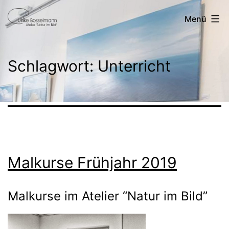
Zum
Ulrike
Menü
Inhalt
Bosselmann
springen
Schlagwort:
Unterricht
Malkurse Frühjahr 2019
Malkurse im Atelier “Natur im Bild”