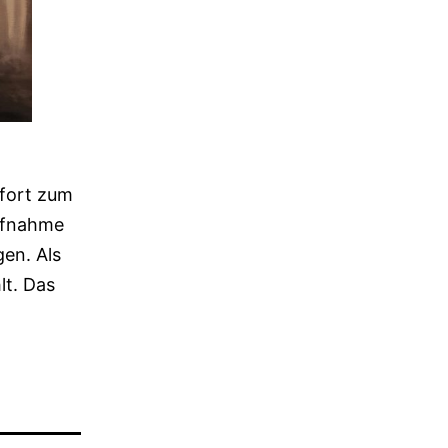
ofort zum
Aufnahme
en. Als
lt. Das